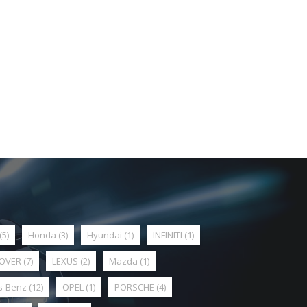
(5)
Honda
(3)
Hyundai
(1)
INFINITI
(1)
ROVER
(7)
LEXUS
(2)
Mazda
(1)
s-Benz
(12)
OPEL
(1)
PORSCHE
(4)