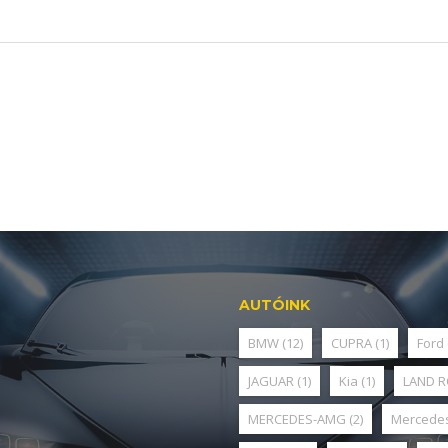
AUTÓINK
BMW
(12)
CUPRA
(1)
Ford
JAGUAR
(1)
Kia
(1)
LAND 
MERCEDES-AMG
(2)
Mercede