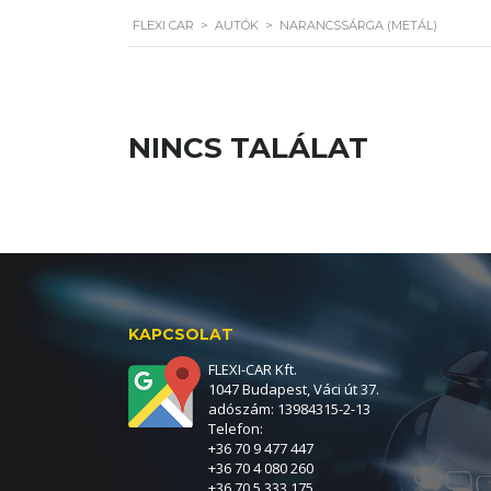
FLEXI CAR
>
AUTÓK
>
NARANCSSÁRGA (METÁL)
NINCS TALÁLAT
KAPCSOLAT
FLEXI-CAR Kft.
1047 Budapest, Váci út 37.
adószám: 13984315-2-13
Telefon:
+36 70 9 477 447
+36 70 4 080 260
+36 70 5 333 175