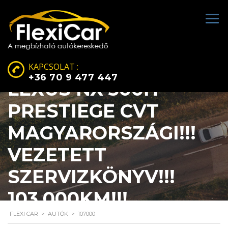
KAPCSOLAT :
+36 70 9 477 447
LEXUS NX 300H
PRESTIEGE CVT
MAGYARORSZÁGI!!!
VEZETETT
SZERVIZKÖNYV!!!
103.000KM!!!
FLEXI CAR
>
AUTÓK
>
107000