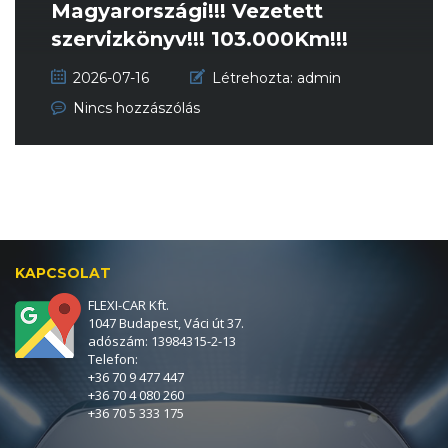
Magyarországi!!! Vezetett
szervizkönyv!!! 103.000Km!!!
2026-07-16
Létrehozta:
admin
Nincs hozzászólás
KAPCSOLAT
FLEXI-CAR Kft.
1047 Budapest, Váci út 37.
adószám: 13984315-2-13
Telefon:
+36 70 9 477 447
+36 70 4 080 260
+36 70 5 333 175