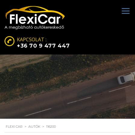
KAPCSOLAT :
+36 70 9 477 447
FLEXI CAR
>
AUTÓK
>
116200