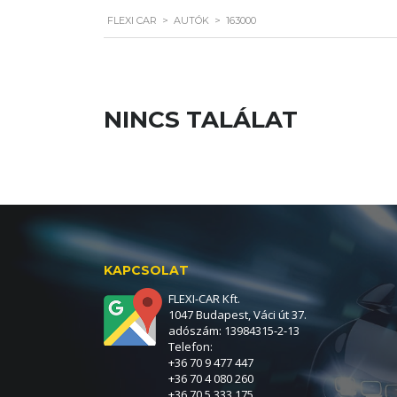
FLEXI CAR
>
AUTÓK
>
163000
NINCS TALÁLAT
KAPCSOLAT
FLEXI-CAR Kft.
1047 Budapest, Váci út 37.
adószám: 13984315-2-13
Telefon:
+36 70 9 477 447
+36 70 4 080 260
+36 70 5 333 175