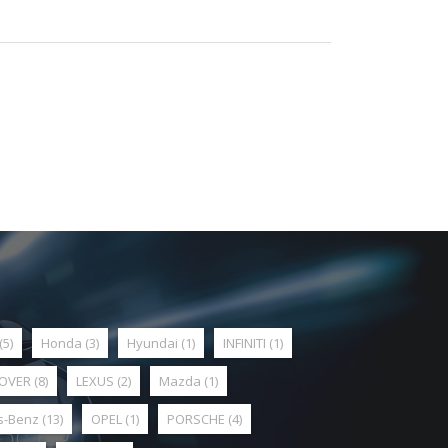
(5)
Honda
(3)
Hyundai
(1)
INFINITI
(1)
ROVER
(8)
LEXUS
(2)
Mazda
(1)
s-Benz
(13)
OPEL
(1)
PORSCHE
(4)