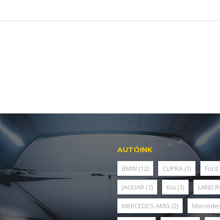
AUTÓINK
BMW
(12)
CUPRA
(1)
Ford
JAGUAR
(1)
Kia
(1)
LAND 
MERCEDES-AMG
(2)
Mercede