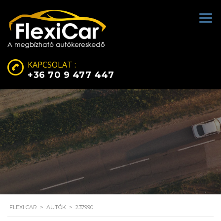
KAPCSOLAT :
+36 70 9 477 447
FLEXI CAR
>
AUTÓK
>
237990