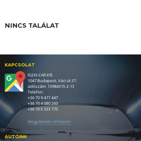
NINCS TALÁLAT
KAPCSOLAT
FLEXI-CAR Kft.
1047 Budapest, Váci út 37.
adószám: 13984315-2-13
Telefon:
+36 70 9 477 447
+36 70 4 080 260
+36 70 5 333 175
Megjelenítés térképen
AUTÓINK