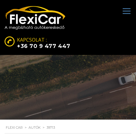
KAPCSOLAT :
+36 70 9 477 447
FLEXI CAR
>
AUTÓK
>
39713