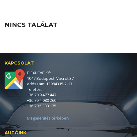
NINCS TALÁLAT
KAPCSOLAT
FLEXI-CAR Kft.
1047 Budapest, Váci út 37.
adószám: 13984315-2-13
Telefon:
+36 70 9 477 447
+36 70 4 080 260
+36 70 5 333 175
Megjelenítés térképen
AUTÓINK