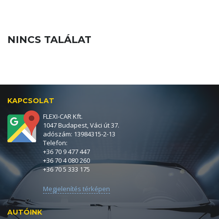
NINCS TALÁLAT
KAPCSOLAT
FLEXI-CAR Kft.
1047 Budapest, Váci út 37.
adószám: 13984315-2-13
Telefon:
+36 70 9 477 447
+36 70 4 080 260
+36 70 5 333 175
Megjelenítés térképen
AUTÓINK