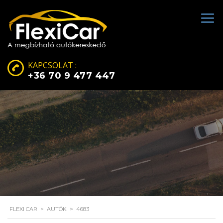
KAPCSOLAT :
+36 70 9 477 447
FLEXI CAR
>
AUTÓK
>
4683