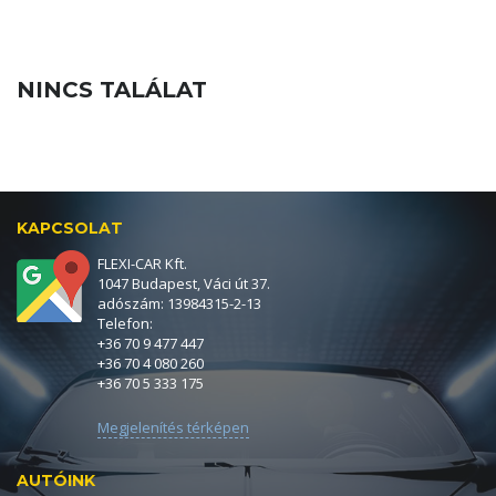
NINCS TALÁLAT
KAPCSOLAT
FLEXI-CAR Kft.
1047 Budapest, Váci út 37.
adószám: 13984315-2-13
Telefon:
+36 70 9 477 447
+36 70 4 080 260
+36 70 5 333 175
Megjelenítés térképen
AUTÓINK