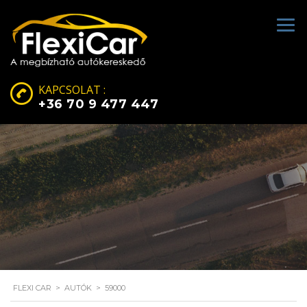
KAPCSOLAT :
+36 70 9 477 447
FLEXI CAR
>
AUTÓK
>
59000