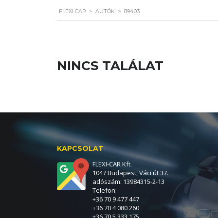
FLEXI CAR
>
AUTÓK
>
89403
NINCS TALÁLAT
KAPCSOLAT
FLEXI-CAR Kft.
1047 Budapest, Váci út 37.
adószám: 13984315-2-13
Telefon:
+36 70 9 477 447
+36 70 4 080 260
+36 70 5 333 175