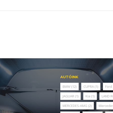
AUTÓINK
BMW
(12)
CUPRA
(1)
Ford
JAGUAR
(1)
Kia
(1)
LAND 
MERCEDES-AMG
(2)
Mercede