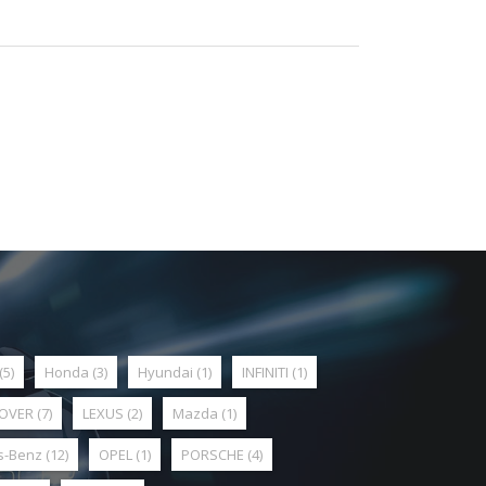
(5)
Honda
(3)
Hyundai
(1)
INFINITI
(1)
ROVER
(7)
LEXUS
(2)
Mazda
(1)
s-Benz
(12)
OPEL
(1)
PORSCHE
(4)