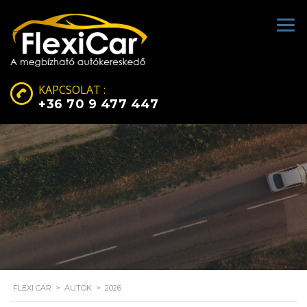
KAPCSOLAT :
+36 70 9 477 447
FLEXI CAR
>
AUTÓK
>
2026