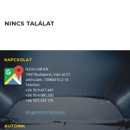
NINCS TALÁLAT
KAPCSOLAT
FLEXI-CAR Kft.
1047 Budapest, Váci út 37.
adószám: 13984315-2-13
Telefon:
+36 70 9 477 447
+36 70 4 080 260
+36 70 5 333 175
Megjelenítés térképen
AUTÓINK