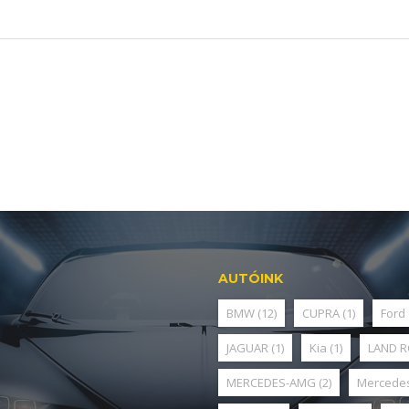
AUTÓINK
BMW
(12)
CUPRA
(1)
Ford
JAGUAR
(1)
Kia
(1)
LAND 
MERCEDES-AMG
(2)
Mercede