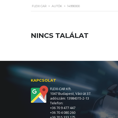
FLEXI CAR
>
AUTÓK
>
14990000
NINCS TALÁLAT
KAPCSOLAT
FLEXI-CAR Kft.
1047 Budapest, Váci út 37.
adószám: 13984315-2-13
Telefon:
+36 70 9 477 447
+36 70 4 080 260
+36 70 5 333 175