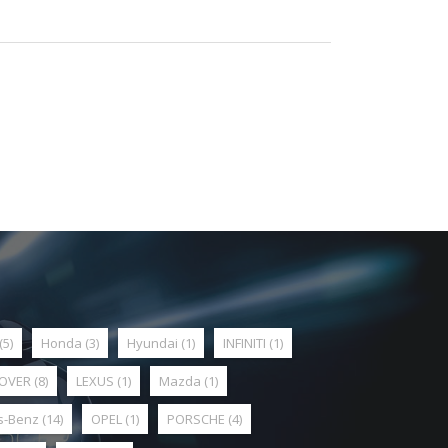
(5)
Honda
(3)
Hyundai
(1)
INFINITI
(1)
ROVER
(8)
LEXUS
(1)
Mazda
(1)
s-Benz
(14)
OPEL
(1)
PORSCHE
(4)