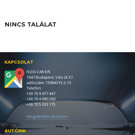
NINCS TALÁLAT
KAPCSOLAT
FLEXI-CAR Kft.
1047 Budapest, Váci út 37.
adószám: 13984315-2-13
Telefon:
+36 70 9 477 447
+36 70 4 080 260
+36 70 5 333 175
Megjelenítés térképen
AUTÓINK