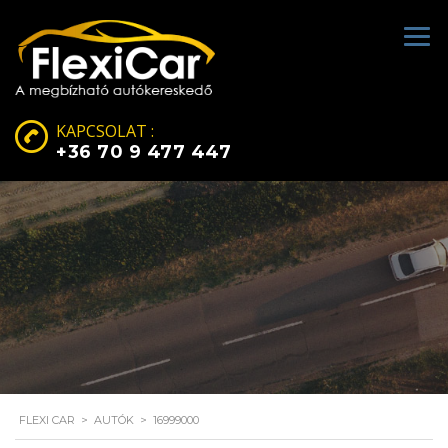
KAPCSOLAT :
+36 70 9 477 447
FLEXI CAR
>
AUTÓK
>
16999000