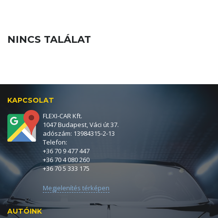
NINCS TALÁLAT
KAPCSOLAT
FLEXI-CAR Kft.
1047 Budapest, Váci út 37.
adószám: 13984315-2-13
Telefon:
+36 70 9 477 447
+36 70 4 080 260
+36 70 5 333 175
Megjelenítés térképen
AUTÓINK