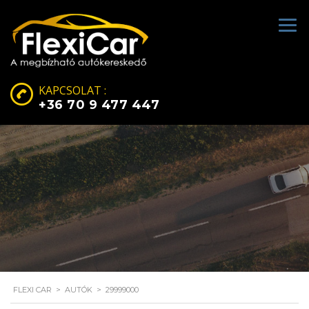
KAPCSOLAT :
+36 70 9 477 447
FLEXI CAR
>
AUTÓK
>
29999000