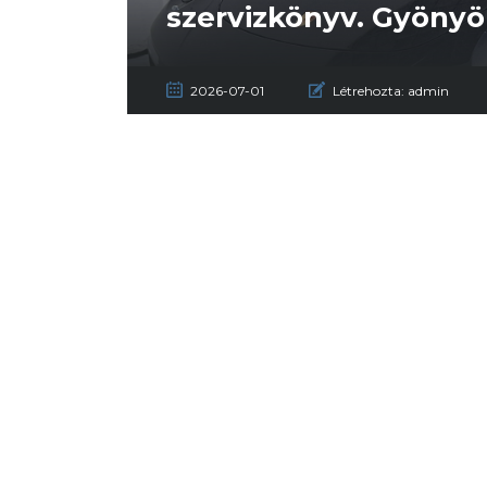
szervizkönyv. Gyönyör
2026-07-01
Létrehozta:
admin