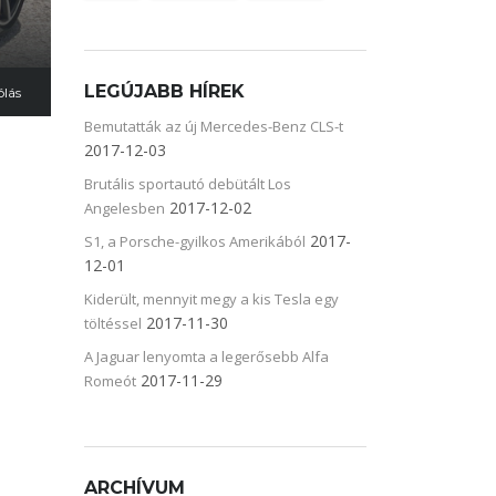
LEGÚJABB HÍREK
ólás
Bemutatták az új Mercedes-Benz CLS-t
2017-12-03
Brutális sportautó debütált Los
2017-12-02
Angelesben
2017-
S1, a Porsche-gyilkos Amerikából
12-01
Kiderült, mennyit megy a kis Tesla egy
2017-11-30
töltéssel
A Jaguar lenyomta a legerősebb Alfa
2017-11-29
Romeót
ARCHÍVUM