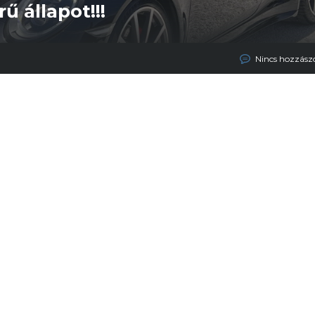
ű állapot!!!
Nincs hozzász