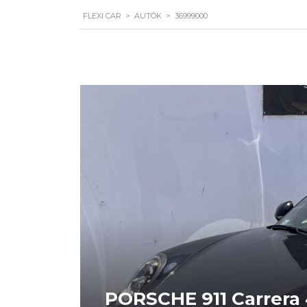
FLEXI CAR
>
AUTÓK
>
36999000
PORSCHE 911 Carrera