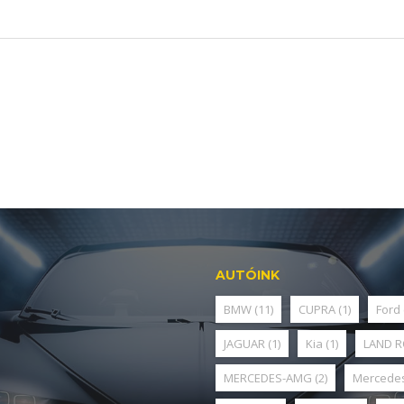
AUTÓINK
BMW
(11)
CUPRA
(1)
Ford
JAGUAR
(1)
Kia
(1)
LAND 
MERCEDES-AMG
(2)
Mercede