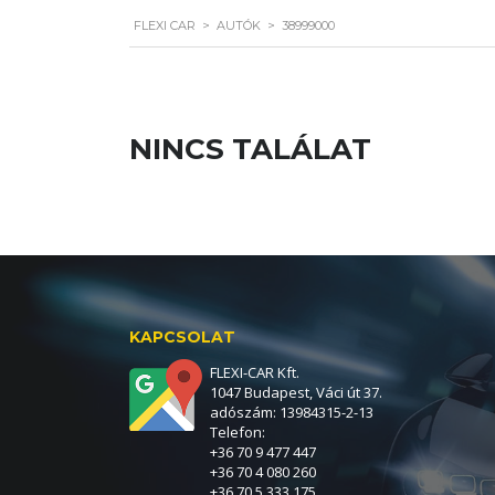
FLEXI CAR
>
AUTÓK
>
38999000
NINCS TALÁLAT
KAPCSOLAT
FLEXI-CAR Kft.
1047 Budapest, Váci út 37.
adószám: 13984315-2-13
Telefon:
+36 70 9 477 447
+36 70 4 080 260
+36 70 5 333 175