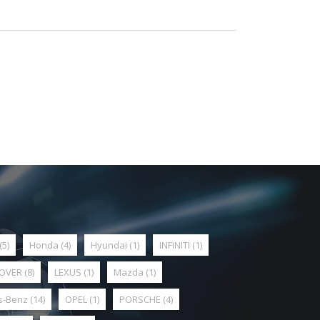
(5)
Honda
(4)
Hyundai
(1)
INFINITI
(1)
ROVER
(8)
LEXUS
(1)
Mazda
(1)
s-Benz
(14)
OPEL
(1)
PORSCHE
(4)