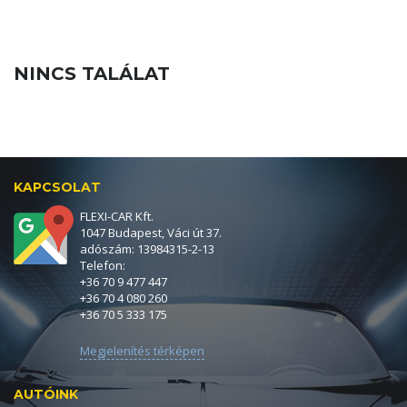
NINCS TALÁLAT
KAPCSOLAT
FLEXI-CAR Kft.
1047 Budapest, Váci út 37.
adószám: 13984315-2-13
Telefon:
+36 70 9 477 447
+36 70 4 080 260
+36 70 5 333 175
Megjelenítés térképen
AUTÓINK