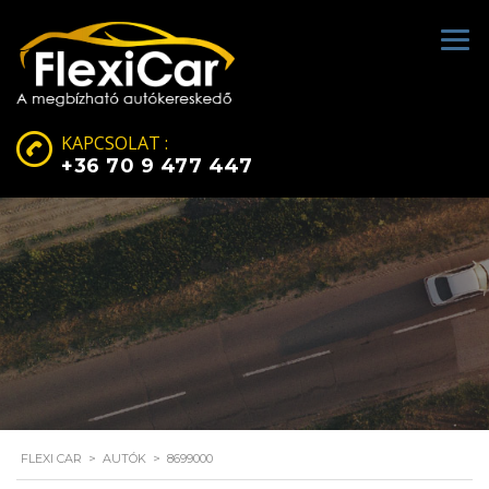
KAPCSOLAT :
+36 70 9 477 447
FLEXI CAR
>
AUTÓK
>
8699000