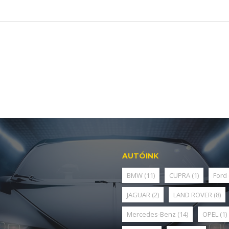
AUTÓINK
BMW
(11)
CUPRA
(1)
Ford
JAGUAR
(2)
LAND ROVER
(8)
Mercedes-Benz
(14)
OPEL
(1)