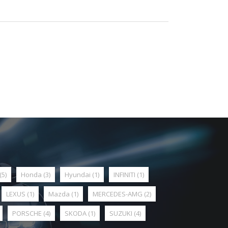
(5)
Honda
(3)
Hyundai
(1)
INFINITI
(1)
LEXUS
(1)
Mazda
(1)
MERCEDES-AMG
(2)
PORSCHE
(4)
SKODA
(1)
SUZUKI
(4)