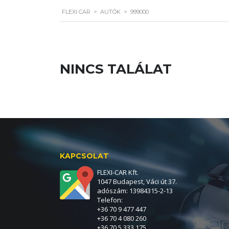
FLEXI CAR
>
AUTÓK
>
999000
NINCS TALÁLAT
KAPCSOLAT
FLEXI-CAR Kft.
1047 Budapest, Váci út 37.
adószám: 13984315-2-13
Telefon:
+36 70 9 477 447
+36 70 4 080 260
+36 70 5 333 175