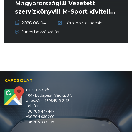
Magyarországi!!! Vezetett
szervizkönyv!!! M-Sport kivitel!...
2026-08-04
Létrehozta:
admin
Nincs hozzászólás
KAPCSOLAT
FLEXI-CAR Kft.
1047 Budapest, Váci út 37.
adószám: 13984315-2-13
Telefon:
+36 70 9 477 447
+36 70 4 080 260
+36 70 5 333 175