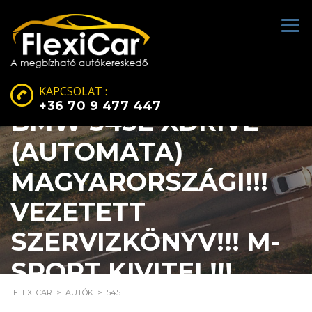
KAPCSOLAT :
+36 70 9 477 447
BMW 545E XDRIVE
(AUTOMATA)
MAGYARORSZÁGI!!!
VEZETETT
SZERVIZKÖNYV!!! M-
SPORT KIVITEL!!!
FLEXI CAR
>
AUTÓK
>
545