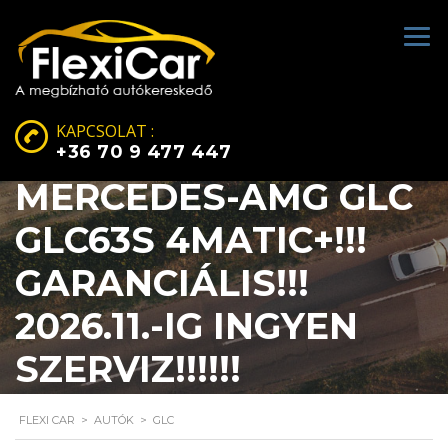
KAPCSOLAT :
+36 70 9 477 447
MERCEDES-AMG GLC
GLC63S 4MATIC+!!!
GARANCIÁLIS!!!
2026.11.-IG INGYEN
SZERVIZ!!!!!!
FLEXI CAR
>
AUTÓK
>
GLC