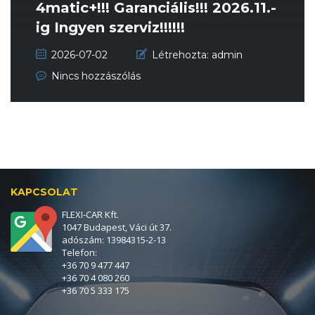
4matic+!!! Garanciális!!! 2026.11.-
ig Ingyen szerviz!!!!!!
2026-07-02
Létrehozta:
admin
Nincs hozzászólás
KAPCSOLAT
FLEXI-CAR Kft.
1047 Budapest, Váci út 37.
adószám: 13984315-2-13
Telefon:
+36 70 9 477 447
+36 70 4 080 260
+36 70 5 333 175