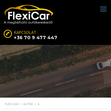
KAPCSOLAT :
+36 70 9 477 447
FLEXI CAR
>
AUTÓK
>
6