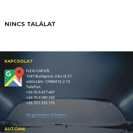
NINCS TALÁLAT
KAPCSOLAT
FLEXI-CAR Kft.
1047 Budapest, Váci út 37.
adószám: 13984315-2-13
Telefon:
+36 70 9 477 447
+36 70 4 080 260
+36 70 5 333 175
Megjelenítés térképen
AUTÓINK