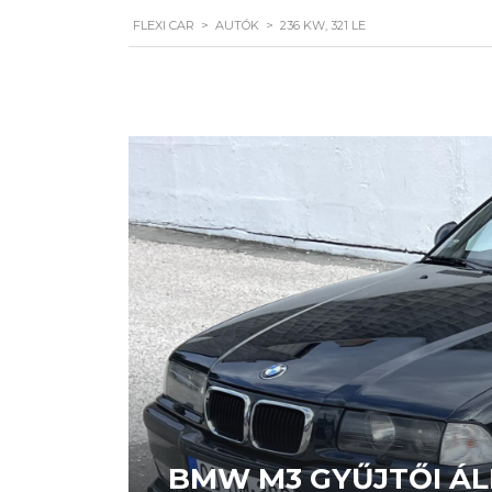
FLEXI CAR
>
AUTÓK
>
236 KW, 321 LE
BMW M3 GYŰJTŐI ÁLL