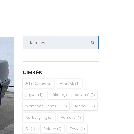
Keresés:
CÍMKÉK
Alfa Romeo
(2)
Aria FXE
(1)
Jaguar
(1)
különleges sportautó
(2)
Mercedes-Benz CLS
(1)
Model 3
(1)
Nürburgring
(2)
Porsche
(1)
S1
(1)
Saleen
(1)
Tesla
(1)