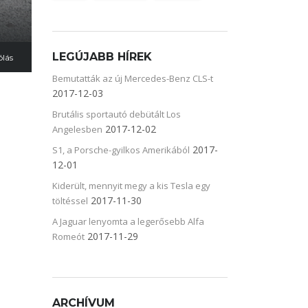
LEGÚJABB HÍREK
ólás
Bemutatták az új Mercedes-Benz CLS-t
2017-12-03
Brutális sportautó debütált Los
2017-12-02
Angelesben
2017-
S1, a Porsche-gyilkos Amerikából
12-01
Kiderült, mennyit megy a kis Tesla egy
2017-11-30
töltéssel
A Jaguar lenyomta a legerősebb Alfa
2017-11-29
Romeót
ARCHÍVUM