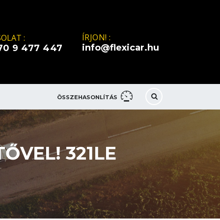
ÍRJON! :
OLAT :
info@flexicar.hu
70 9 477 447
ÖSSZEHASONLÍTÁS
ŐVEL! 321LE