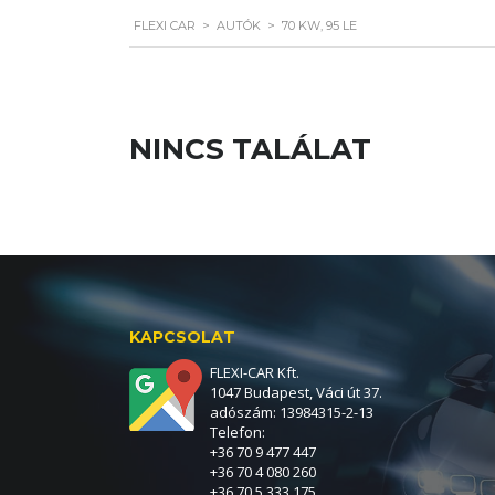
FLEXI CAR
>
AUTÓK
>
70 KW, 95 LE
NINCS TALÁLAT
KAPCSOLAT
FLEXI-CAR Kft.
1047 Budapest, Váci út 37.
adószám: 13984315-2-13
Telefon:
+36 70 9 477 447
+36 70 4 080 260
+36 70 5 333 175