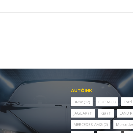
AUTÓINK
BMW
(12)
CUPRA
(1)
Ford
JAGUAR
(1)
Kia
(1)
LAND 
MERCEDES-AMG
(2)
Mercede