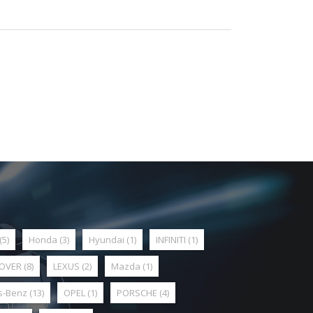
(5)
Honda
(3)
Hyundai
(1)
INFINITI
(1)
ROVER
(8)
LEXUS
(2)
Mazda
(1)
s-Benz
(13)
OPEL
(1)
PORSCHE
(4)