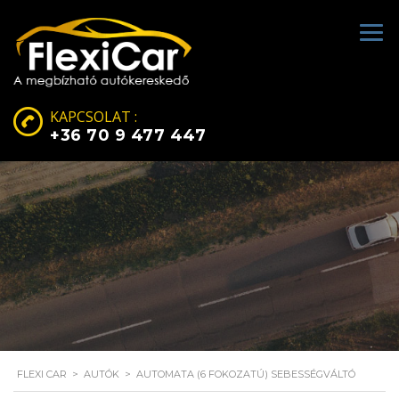
KAPCSOLAT :
+36 70 9 477 447
FLEXI CAR
>
AUTÓK
>
AUTOMATA (6 FOKOZATÚ) SEBESSÉGVÁLTÓ