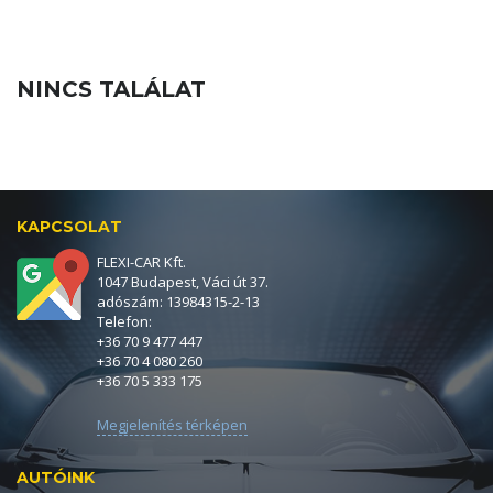
NINCS TALÁLAT
KAPCSOLAT
FLEXI-CAR Kft.
1047 Budapest, Váci út 37.
adószám: 13984315-2-13
Telefon:
+36 70 9 477 447
+36 70 4 080 260
+36 70 5 333 175
Megjelenítés térképen
AUTÓINK