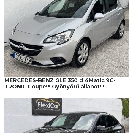
MERCEDES-BENZ GLE 350 d 4Matic 9G-
TRONIC Coupe!!! Gyönyörű állapot!!!