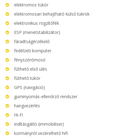
elektromos tükör
elektromosan behajtható külső tükrök
elektronikus rögzítőfék
ESP (menetstabilizátor)
fáradtságérzékelő
fedélzeti komputer
fényszórómosó
fűthető első ülés
fűthető tükör
GPS (navigáció)
guminyomás-ellenőrző rendszer
hangvezérlés
Hi-Fi
indításgátló (immobiliser)
kormányról vezérelhető hifi