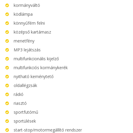
kormányváltó
ködlámpa
könnyűfém felni
középső kartámasz
menetfény
MP3 lejátszás
multifunkcionális kijelző
multifunkciós kormánykerék
nyitható keménytető
oldallégzsák
rádió
riasztó
sportfutómű
sportülések
start-stop/motormegállító rendszer