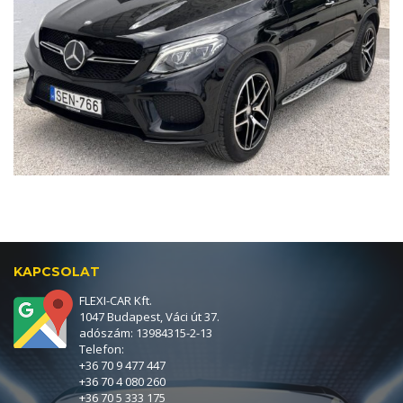
KAPCSOLAT
FLEXI-CAR Kft.
1047 Budapest, Váci út 37.
adószám: 13984315-2-13
Telefon:
+36 70 9 477 447
+36 70 4 080 260
+36 70 5 333 175