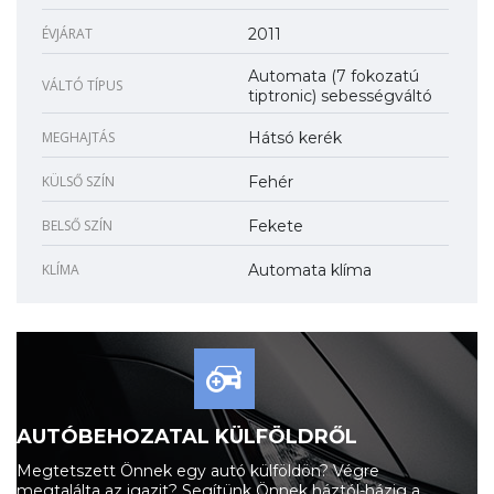
ÉVJÁRAT
2011
Automata (7 fokozatú
VÁLTÓ TÍPUS
tiptronic) sebességváltó
MEGHAJTÁS
Hátsó kerék
KÜLSŐ SZÍN
Fehér
BELSŐ SZÍN
Fekete
KLÍMA
Automata klíma
AUTÓBEHOZATAL KÜLFÖLDRŐL
Megtetszett Önnek egy autó külföldön? Végre
megtalálta az igazit? Segítünk Önnek háztól-házig a