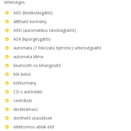
lehetséges.
ABS (blokkolásgátló)
állítható kormány
ARD (automatikus távolságtartó)
ASR (kipörgésgátló)
automata (7 fokozatú tiptronic) sebességváltó
automata klíma
bluetooth-os kihangosító
bőr belső
bőrkormány
CD-s autórádió
centrálzár
deréktámasz
dönthető utasülések
elektromos ablak elöl