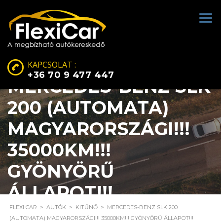
KAPCSOLAT :
+36 70 9 477 447
MERCEDES-BENZ SLK
200 (AUTOMATA)
MAGYARORSZÁGI!!!
35000KM!!!
GYÖNYÖRŰ
ÁLLAPOT!!!
FLEXI CAR
>
AUTÓK
>
KITŰNŐ
>
MERCEDES-BENZ SLK 200
(AUTOMATA) MAGYARORSZÁGI!!! 35000KM!!! GYÖNYÖRŰ ÁLLAPOT!!!