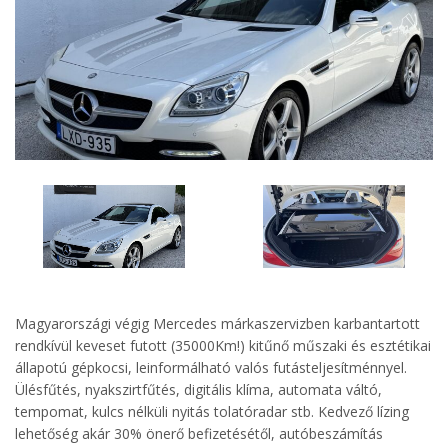
Magyarországi végig Mercedes márkaszervizben karbantartott
rendkívül keveset futott (35000Km!) kitűnő műszaki és esztétikai
állapotú gépkocsi, leinformálható valós futásteljesítménnyel.
Ülésfűtés, nyakszirtfűtés, digitális klíma, automata váltó,
tempomat, kulcs nélküli nyitás tolatóradar stb. Kedvező lízing
lehetőség akár 30% önerő befizetésétől, autóbeszámítás