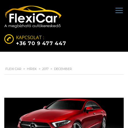
KAPCSOLAT :
+36 70 9 477 447
FLEXI CAR
>
HÍREK
>
2017
>
DECEMBER