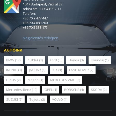
1047 Budapest, Váci út 37.
adószám: 13984315-2-13
Telefon:
+36 70 9 477 447
+36 70 4 080 260
+36 70 5 333 175
Megjelenítés térképen
AUTÓINK
BMW
(12)
CUPRA
(1)
Ford
(5)
Honda
(3)
Hyundai
(1)
INFINITI
(1)
JAGUAR
(1)
Kia
(1)
LAND ROVER
(7)
LEXUS
(2)
Mazda
(1)
MERCEDES-AMG
(2)
Mercedes-Benz
(12)
OPEL
(1)
PORSCHE
(4)
SKODA
(2)
SUZUKI
(5)
Toyota
(2)
VOLVO
(1)