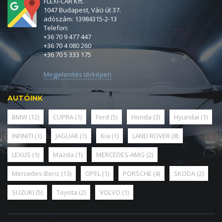
FLEXI-CAR Kft.
1047 Budapest, Váci út 37.
adószám: 13984315-2-13
Telefon:
+36 70 9 477 447
+36 70 4 080 260
+36 70 5 333 175
Megjelenítés térképen
AUTÓINK
BMW
(12)
CUPRA
(1)
Ford
(5)
Honda
(3)
Hyundai
(1)
INFINITI
(1)
JAGUAR
(1)
Kia
(1)
LAND ROVER
(8)
LEXUS
(1)
Mazda
(1)
MERCEDES-AMG
(2)
Mercedes-Benz
(13)
OPEL
(1)
PORSCHE
(4)
SKODA
(2)
SUZUKI
(5)
Toyota
(2)
VOLVO
(1)