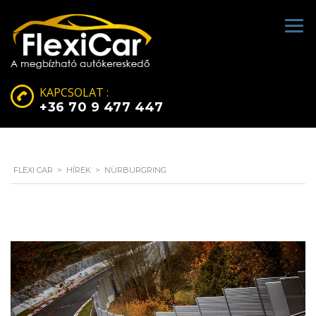
KAPCSOLAT :
+36 70 9 477 447
FLEXI CAR
>
HÍREK
>
NÜRBURGRING