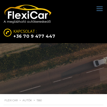
KAPCSOLAT :
+36 70 9 477 447
FLEXI CAR
>
AUTÓK
>
1560