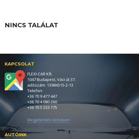
NINCS TALÁLAT
KAPCSOLAT
FLEXI-CAR Kft.
1047 Budapest, Váci út 37.
adószám: 13984315-2-13
Telefon:
+36 70 9 477 447
+36 70 4 080 260
+36 70 5 333 175
Megjelenítés térképen
AUTÓINK