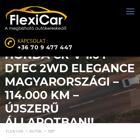
KAPCSOLAT :
+36 70 9 477 447
HONDA CR-V 1.6 I-
DTEC 2WD ELEGANCE
MAGYARORSZÁGI –
114.000 KM –
ÚJSZERŰ
ÁLLAPOTBAN!!
FLEXI CAR
>
AUTÓK
>
1597