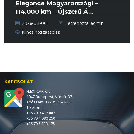
Elegance Magyarországi –
114.000 km – Újszerű Á...
2026-08-06
Létrehozta:
admin
Nincs hozzászólás
KAPCSOLAT
FLEXI-CAR Kft.
1047 Budapest, Váci út 37.
adószám: 13984315-2-13
Telefon:
+36 70 9 477 447
+36 70 4 080 260
+36 70 5 333 175