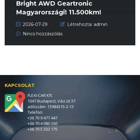
Bright AWD Geartronic
Magyarországi! 11.500km!
GARANCIÁLIS!!...
2026-07-29
Létrehozta:
admin
Nincs hozzászólás
KAPCSOLAT
FLEXI-CAR Kft.
1047 Budapest, Váci út 37.
adószám: 13984315-2-13
Telefon:
+36 70 9 477 447
+36 70 4 080 260
+36 70 5 333 175