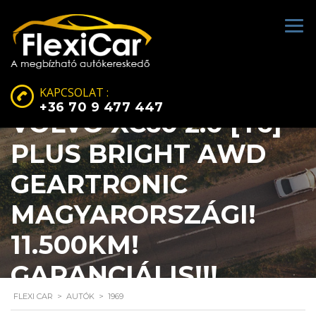
KAPCSOLAT :
+36 70 9 477 447
VOLVO XC60 2.0 [T6]
PLUS BRIGHT AWD
GEARTRONIC
MAGYARORSZÁGI!
11.500KM!
GARANCIÁLIS!!!
FLEXI CAR
>
AUTÓK
>
1969