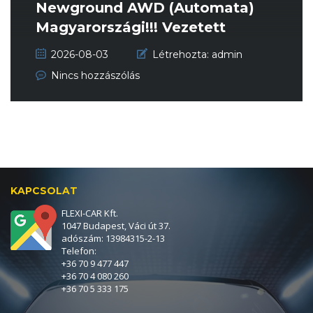
Newground AWD (Automata)
Magyarországi!!! Vezetett
szerviz...
2026-08-03
Létrehozta:
admin
Nincs hozzászólás
KAPCSOLAT
FLEXI-CAR Kft.
1047 Budapest, Váci út 37.
adószám: 13984315-2-13
Telefon:
+36 70 9 477 447
+36 70 4 080 260
+36 70 5 333 175