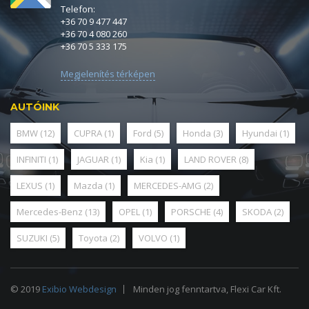
Telefon:
+36 70 9 477 447
+36 70 4 080 260
+36 70 5 333 175
Megjelenítés térképen
AUTÓINK
BMW
(12)
CUPRA
(1)
Ford
(5)
Honda
(3)
Hyundai
(1)
INFINITI
(1)
JAGUAR
(1)
Kia
(1)
LAND ROVER
(8)
LEXUS
(1)
Mazda
(1)
MERCEDES-AMG
(2)
Mercedes-Benz
(13)
OPEL
(1)
PORSCHE
(4)
SKODA
(2)
SUZUKI
(5)
Toyota
(2)
VOLVO
(1)
© 2019
Exibio Webdesign
Minden jog fenntartva, Flexi Car Kft.