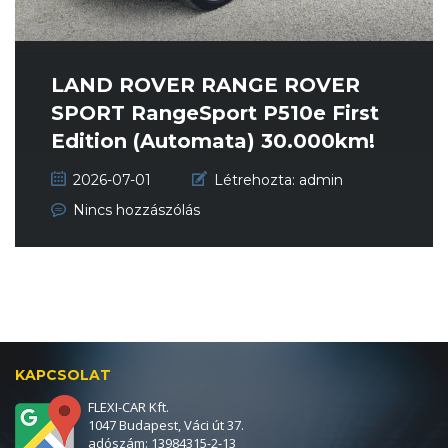
LAND ROVER RANGE ROVER
SPORT RangeSport P510e First
Edition (Automata) 30.000km!
Magy...
2026-07-01
Létrehozta:
admin
Nincs hozzászólás
KAPCSOLAT
FLEXI-CAR Kft.
1047 Budapest, Váci út 37.
adószám: 13984315-2-13