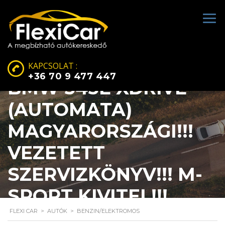
KAPCSOLAT :
+36 70 9 477 447
BMW 545E XDRIVE
(AUTOMATA)
MAGYARORSZÁGI!!!
VEZETETT
SZERVIZKÖNYV!!! M-
SPORT KIVITEL!!!
FLEXI CAR
>
AUTÓK
>
BENZIN/ELEKTROMOS