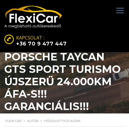
KAPCSOLAT :
+36 70 9 477 447
PORSCHE TAYCAN
GTS SPORT TURISMO
ÚJSZERŰ 24.000KM
ÁFA-S!!!
GARANCIÁLIS!!!
FLEXI CAR
>
AUTÓK
>
HŐSZIVATTYÚS KLÍMA