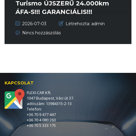
Turismo ÚJSZERŰ 24.000km
ÁFA-S!!! GARANCIÁLIS!!!
2026-07-03
Létrehozta:
admin
Nincs hozzászólás
KAPCSOLAT
FLEXI-CAR Kft.
1047 Budapest, Váci út 37.
adószám: 13984315-2-13
Telefon:
+36 70 9 477 447
+36 70 4 080 260
+36 70 5 333 175