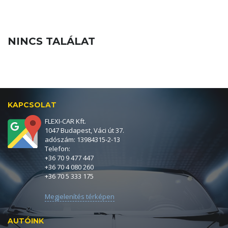
NINCS TALÁLAT
KAPCSOLAT
FLEXI-CAR Kft.
1047 Budapest, Váci út 37.
adószám: 13984315-2-13
Telefon:
+36 70 9 477 447
+36 70 4 080 260
+36 70 5 333 175
Megjelenítés térképen
AUTÓINK