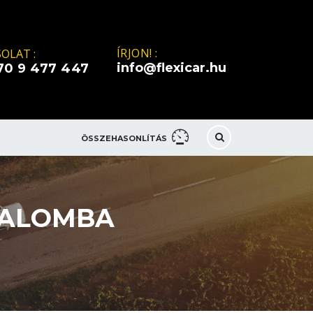
ÍRJON! :
OLAT :
info@flexicar.hu
70 9 477 447
ÖSSZEHASONLÍTÁS
GALOMBA