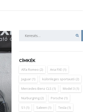
Keresés:
CÍMKÉK
Alfa Romeo
(2)
Aria FXE
(1)
Jaguar
(1)
különleges sportautó
(2)
Mercedes-Benz CLS
(1)
Model 3
(1)
Nürburgring
(2)
Porsche
(1)
S1
(1)
Saleen
(1)
Tesla
(1)