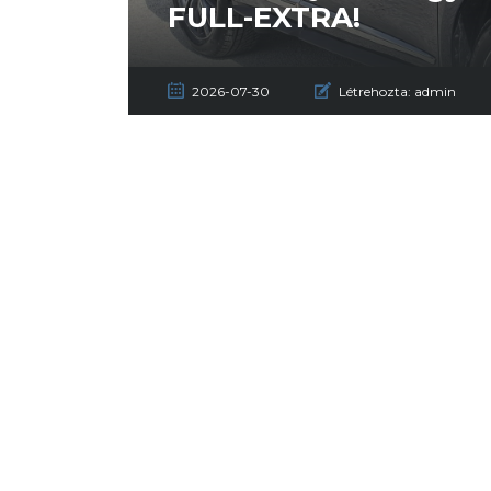
FULL-EXTRA!
2026-07-30
Létrehozta:
admin