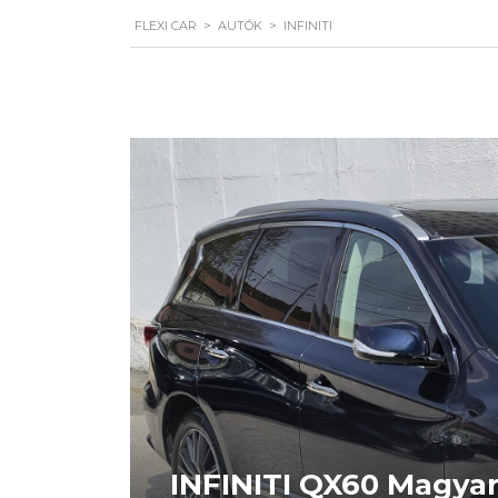
FLEXI CAR
>
AUTÓK
>
INFINITI
INFINITI QX60 Magyar