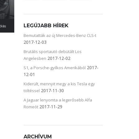
LEGÚJABB HÍREK
ólás
Bemutatták az új Mercedes-Benz CLS-t
2017-12-03
Brutális sportautó debütált Los
2017-12-02
Angelesben
2017-
S1, a Porsche-gyilkos Amerikából
12-01
Kiderült, mennyit megy a kis Tesla egy
2017-11-30
töltéssel
A Jaguar lenyomta a legerősebb Alfa
2017-11-29
Romeót
ARCHÍVUM