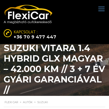
KAPCSOLAT :
+36 70 9 477 447
SUZUKI VITARA 1.4
HYBRID GLX MAGYAR
– 42.000 KM // 3 + 7 ÉV
GYÁRI GARANCIÁVAL
//
FLEXI CAR
>
AUTÓK
>
SUZUKI