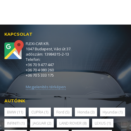
KAPCSOLAT
FLEXI-CAR Kft.
1047 Budapest, Váci út 37.
adószám: 13984315-2-13
Telefon:
+36 70 9 477 447
+36 70 4 080 260
+36 70 5 333 175
Megjelenítés térképen
AUTÓINK
BMW
(11)
CUPRA
(1)
Ford
(5)
Honda
(3)
Hyundai
(1)
INFINITI
(1)
JAGUAR
(2)
LAND ROVER
(8)
LEXUS
(1)