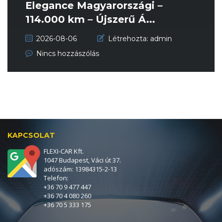
Elegance Magyarországi –
114.000 km – Újszerű Á...
2026-08-06
Létrehozta:
admin
Nincs hozzászólás
KAPCSOLAT
FLEXI-CAR Kft.
1047 Budapest, Váci út 37.
adószám: 13984315-2-13
Telefon:
+36 70 9 477 447
+36 70 4 080 260
+36 70 5 333 175