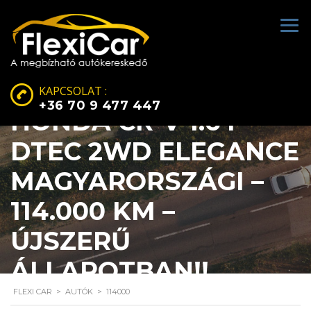
KAPCSOLAT :
+36 70 9 477 447
HONDA CR-V 1.6 I-
DTEC 2WD ELEGANCE
MAGYARORSZÁGI –
114.000 KM –
ÚJSZERŰ
ÁLLAPOTBAN!!
FLEXI CAR
>
AUTÓK
>
114000