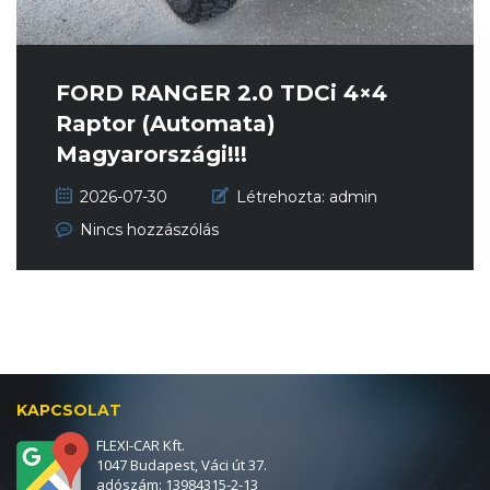
FORD RANGER 2.0 TDCi 4×4
Raptor (Automata)
Magyarországi!!!
Sérülésmentes!!! Vég...
2026-07-30
Létrehozta:
admin
Nincs hozzászólás
KAPCSOLAT
FLEXI-CAR Kft.
1047 Budapest, Váci út 37.
adószám: 13984315-2-13