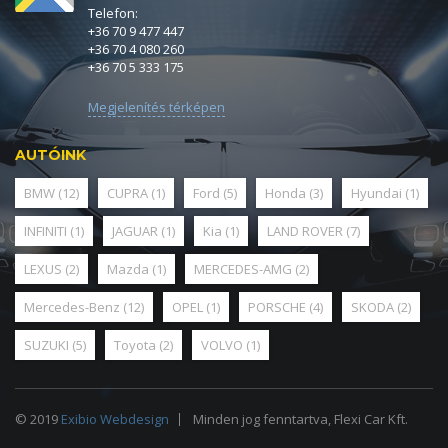
Telefon:
+36 70 9 477 447
+36 70 4 080 260
+36 70 5 333 175
Megjelenítés térképen
AUTÓINK
BMW
(12)
CUPRA
(1)
Ford
(5)
Honda
(3)
Hyundai
(1)
INFINITI
(1)
JAGUAR
(1)
Kia
(1)
LAND ROVER
(7)
LEXUS
(2)
Mazda
(1)
MERCEDES-AMG
(2)
Mercedes-Benz
(12)
OPEL
(1)
PORSCHE
(4)
SKODA
(2)
SUZUKI
(5)
Toyota
(2)
VOLVO
(1)
© 2019
Exibio Webdesign
Minden jog fenntartva, Flexi Car Kft.