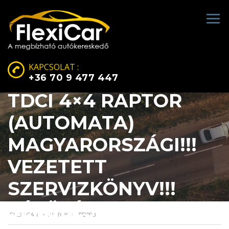
KAPCSOLAT :
FORD RANGER 2.0
+36 70 9 477 447
TDCI 4×4 RAPTOR
(AUTOMATA)
MAGYARORSZÁGI!!!
VEZETETT
SZERVIZKÖNYV!!!
SÉRÜLÉSMENTES!!!
FLEXI CAR
>
AUTÓK
>
172098