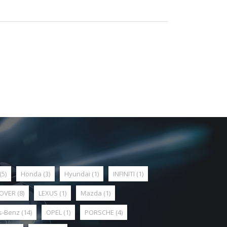
(5)
Honda
(3)
Hyundai
(1)
INFINITI
(1)
ROVER
(8)
LEXUS
(1)
Mazda
(1)
s-Benz
(14)
OPEL
(1)
PORSCHE
(4)