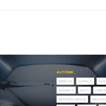
AUTÓINK
BMW
(12)
CUPRA
(1)
Ford
JAGUAR
(1)
Kia
(1)
LAND 
MERCEDES-AMG
(2)
Mercede