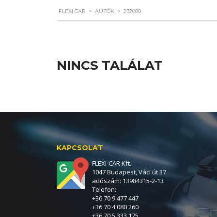
FLEXI CAR
>
AUTÓK
>
232000
NINCS TALÁLAT
KAPCSOLAT
FLEXI-CAR Kft.
1047 Budapest, Váci út 37.
adószám: 13984315-2-13
Telefon:
+36 70 9 477 447
+36 70 4 080 260
+36 70 5 333 175