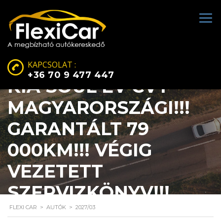
KAPCSOLAT :
+36 70 9 477 447
KIA SOUL EV CVT
MAGYARORSZÁGI!!!
GARANTÁLT 79
000KM!!! VÉGIG
VEZETETT
SZERVIZKÖNYV!!!
FLEXI CAR
>
AUTÓK
>
2027/03