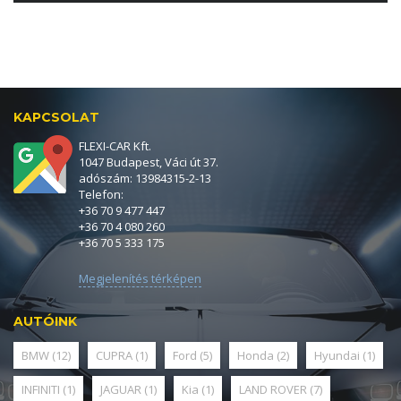
KAPCSOLAT
FLEXI-CAR Kft.
1047 Budapest, Váci út 37.
adószám: 13984315-2-13
Telefon:
+36 70 9 477 447
+36 70 4 080 260
+36 70 5 333 175
Megjelenítés térképen
AUTÓINK
BMW
(12)
CUPRA
(1)
Ford
(5)
Honda
(2)
Hyundai
(1)
INFINITI
(1)
JAGUAR
(1)
Kia
(1)
LAND ROVER
(7)