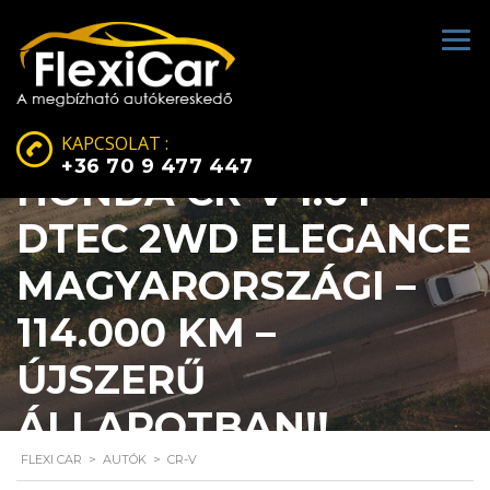
KAPCSOLAT :
+36 70 9 477 447
HONDA CR-V 1.6 I-
DTEC 2WD ELEGANCE
MAGYARORSZÁGI –
114.000 KM –
ÚJSZERŰ
ÁLLAPOTBAN!!
FLEXI CAR
>
AUTÓK
>
CR-V