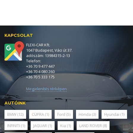
KAPCSOLAT
FLEXI-CAR Kft.
1047 Budapest, Váci út 37.
adószám: 13984315-2-13
Telefon:
+36 70 9 477 447
+36 70 4 080 260
+36 70 5 333 175
Megjelenítés térképen
AUTÓINK
BMW
(12)
CUPRA
(1)
Ford
(5)
Honda
(3)
Hyundai
(1)
INFINITI
(1)
JAGUAR
(1)
Kia
(1)
LAND ROVER
(8)