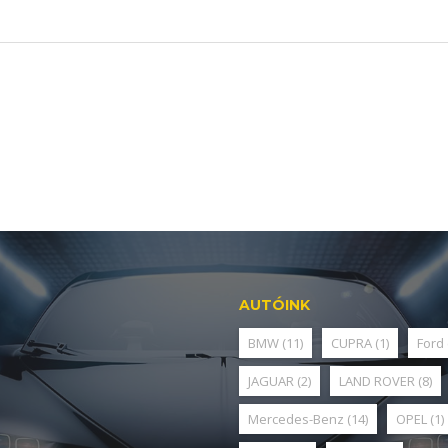
AUTÓINK
BMW
(11)
CUPRA
(1)
Ford
JAGUAR
(2)
LAND ROVER
(8)
Mercedes-Benz
(14)
OPEL
(1)