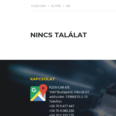
FLEXI CAR
>
AUTÓK
>
I30
NINCS TALÁLAT
KAPCSOLAT
FLEXI-CAR Kft.
1047 Budapest, Váci út 37.
adószám: 13984315-2-13
Telefon:
+36 70 9 477 447
+36 70 4 080 260
+36 70 5 333 175