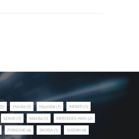
(5)
Honda
(3)
Hyundai
(1)
INFINITI
(1)
LEXUS
(1)
Mazda
(1)
MERCEDES-AMG
(2)
PORSCHE
(4)
SKODA
(1)
SUZUKI
(4)