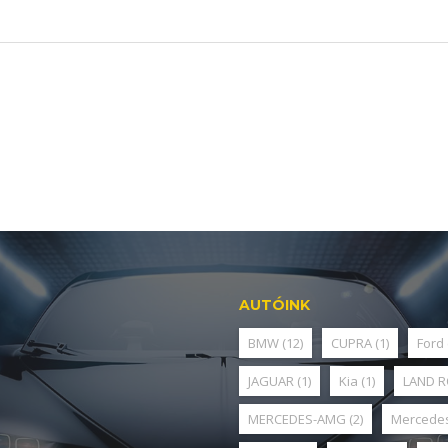
AUTÓINK
BMW
(12)
CUPRA
(1)
Ford
JAGUAR
(1)
Kia
(1)
LAND 
MERCEDES-AMG
(2)
Mercede