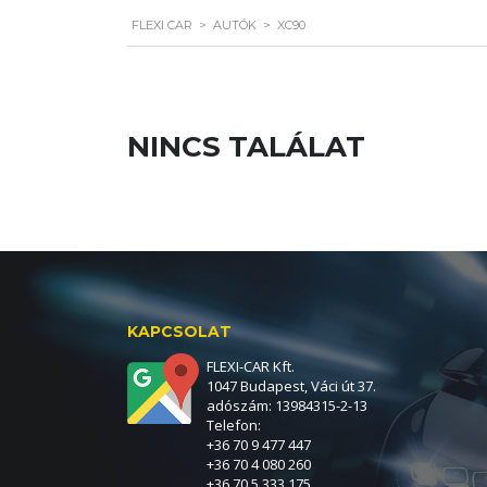
FLEXI CAR
>
AUTÓK
>
XC90
NINCS TALÁLAT
KAPCSOLAT
FLEXI-CAR Kft.
1047 Budapest, Váci út 37.
adószám: 13984315-2-13
Telefon:
+36 70 9 477 447
+36 70 4 080 260
+36 70 5 333 175