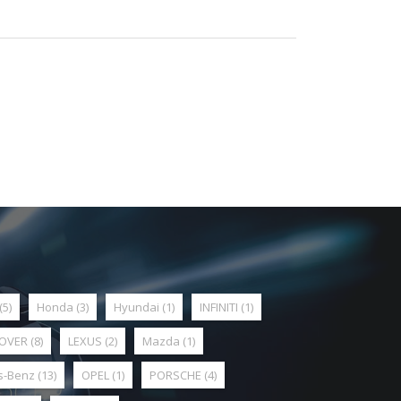
(5)
Honda
(3)
Hyundai
(1)
INFINITI
(1)
ROVER
(8)
LEXUS
(2)
Mazda
(1)
s-Benz
(13)
OPEL
(1)
PORSCHE
(4)