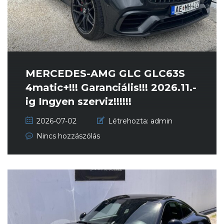
MERCEDES-AMG GLC GLC63S
4matic+!!! Garanciális!!! 2026.11.-
ig Ingyen szerviz!!!!!!
2026-07-02
Létrehozta:
admin
Nincs hozzászólás