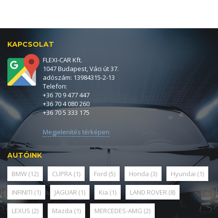
KAPCSOLAT
FLEXI-CAR Kft.
1047 Budapest, Váci út 37.
adószám: 13984315-2-13
Telefon:
+36 70 9 477 447
+36 70 4 080 260
+36 70 5 333 175
Megjelenítés térképen
AUTÓINK
BMW
(12)
CUPRA
(1)
Ford
(5)
Honda
(3)
Hyundai
(1)
INFINITI
(1)
JAGUAR
(1)
Kia
(1)
LAND ROVER
(8)
LEXUS
(2)
Mazda
(1)
MERCEDES-AMG
(2)