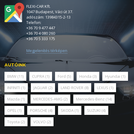
FLEXI-CAR Kft.
1047 Budapest, Váci út 37.
adószám: 13984315-2-13
Telefon:
+36 70 9 477 447
+36 70 4 080 260
+36 70 5 333 175
Megjelenítés térképen
AUTÓINK
BMW
(11)
CUPRA
(1)
Ford
(5)
Honda
(3)
Hyundai
(1)
INFINITI
(1)
JAGUAR
(2)
LAND ROVER
(8)
LEXUS
(1)
Mazda
(1)
MERCEDES-AMG
(2)
Mercedes-Benz
(14)
OPEL
(1)
PORSCHE
(4)
SKODA
(1)
SUZUKI
(4)
Toyota
(2)
VOLVO
(2)