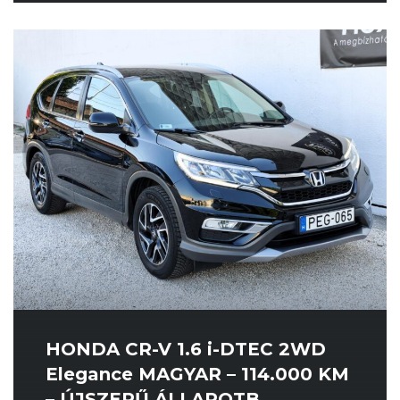
HONDA CR-V 1.6 i-DTEC 2WD
Elegance MAGYAR – 114.000 KM
– ÚJSZERŰ ÁLLAPOTB...