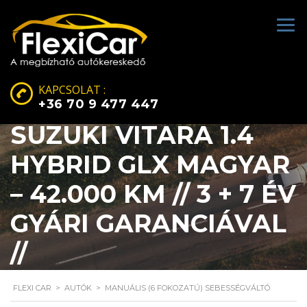
KAPCSOLAT :
+36 70 9 477 447
SUZUKI VITARA 1.4
HYBRID GLX MAGYAR
– 42.000 KM // 3 + 7 ÉV
GYÁRI GARANCIÁVAL
//
FLEXI CAR
>
AUTÓK
>
MANUÁLIS (6 FOKOZATÚ) SEBESSÉGVÁLTÓ