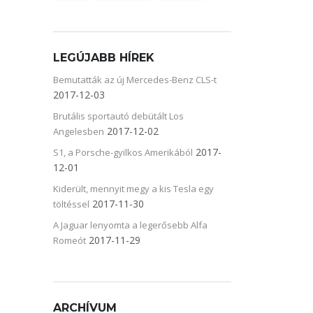
LEGÚJABB HÍREK
Bemutatták az új Mercedes-Benz CLS-t
2017-12-03
Brutális sportautó debütált Los
2017-12-02
Angelesben
2017-
S1, a Porsche-gyilkos Amerikából
12-01
Kiderült, mennyit megy a kis Tesla egy
2017-11-30
töltéssel
A Jaguar lenyomta a legerősebb Alfa
2017-11-29
Romeót
ARCHÍVUM