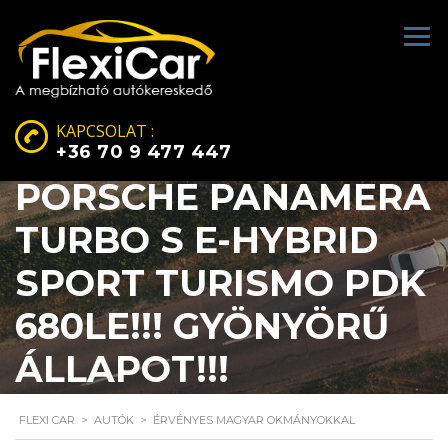
KAPCSOLAT :
+36 70 9 477 447
PORSCHE PANAMERA
TURBO S E-HYBRID
SPORT TURISMO PDK
680LE!!! GYÖNYÖRŰ
ÁLLAPOT!!!
FLEXI CAR
>
AUTÓK
>
ÉRVÉNYES MAGYAR OKMÁNYOKKAL