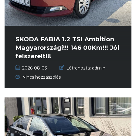
SKODA FABIA 1.2 TSI Ambition
Magyarországi!!! 146 00Km!!! Jól
felszerelt!!!
2026-08-03
Létrehozta:
admin
Nincs hozzászólás