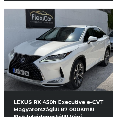
LEXUS RX 450h Executive e-CVT
Magyarországi!!! 87 000Km!!!
Első tulajdonostól!!! Végi...