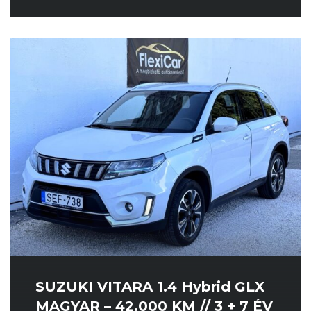
SUZUKI VITARA 1.4 Hybrid GLX
MAGYAR – 42.000 KM // 3 + 7 ÉV