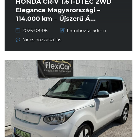
HONDA CR-V 1.6 i-DTEC 2WD
Elegance Magyarországi –
114.000 km – Újszerű Á...
2026-08-06
Létrehozta:
admin
Nincs hozzászólás