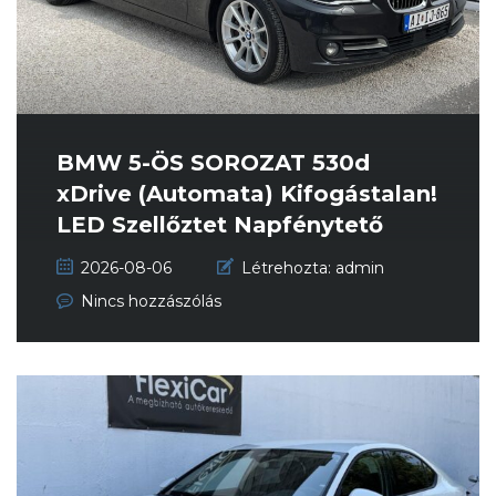
BMW 5-ÖS SOROZAT 530d
xDrive (Automata) Kifogástalan!
LED Szellőztet Napfénytető
HUD...
2026-08-06
Létrehozta:
admin
Nincs hozzászólás